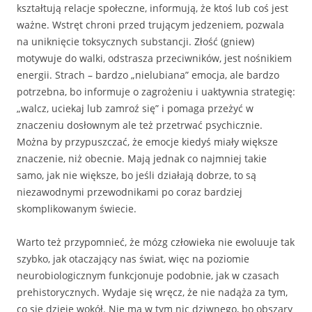
kształtują relacje społeczne, informują, że ktoś lub coś jest
ważne. Wstręt chroni przed trującym jedzeniem, pozwala
na uniknięcie toksycznych substancji. Złość (gniew)
motywuje do walki, odstrasza przeciwników, jest nośnikiem
energii. Strach – bardzo „nielubiana” emocja, ale bardzo
potrzebna, bo informuje o zagrożeniu i uaktywnia strategię:
„walcz, uciekaj lub zamroź się” i pomaga przeżyć w
znaczeniu dosłownym ale też przetrwać psychicznie.
Można by przypuszczać, że emocje kiedyś miały większe
znaczenie, niż obecnie. Mają jednak co najmniej takie
samo, jak nie większe, bo jeśli działają dobrze, to są
niezawodnymi przewodnikami po coraz bardziej
skomplikowanym świecie.
Warto też przypomnieć, że mózg człowieka nie ewoluuje tak
szybko, jak otaczający nas świat, więc na poziomie
neurobiologicznym funkcjonuje podobnie, jak w czasach
prehistorycznych. Wydaje się wręcz, że nie nadąża za tym,
co się dzieje wokół. Nie ma w tym nic dziwnego, bo obszary