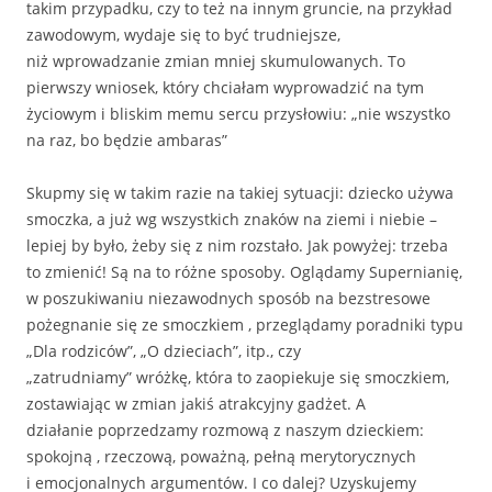
takim przypadku, czy to też na innym gruncie, na przykład
zawodowym, wydaje się to być trudniejsze,
niż wprowadzanie zmian mniej skumulowanych. To
pierwszy wniosek, który chciałam wyprowadzić na tym
życiowym i bliskim memu sercu przysłowiu: „nie wszystko
na raz, bo będzie ambaras”
Skupmy się w takim razie na takiej sytuacji: dziecko używa
smoczka, a już wg wszystkich znaków na ziemi i niebie –
lepiej by było, żeby się z nim rozstało. Jak powyżej: trzeba
to zmienić! Są na to różne sposoby. Oglądamy Supernianię,
w poszukiwaniu niezawodnych sposób na bezstresowe
pożegnanie się ze smoczkiem , przeglądamy poradniki typu
„Dla rodziców”, „O dzieciach”, itp., czy
„zatrudniamy” wróżkę, która to zaopiekuje się smoczkiem,
zostawiając w zmian jakiś atrakcyjny gadżet. A
działanie poprzedzamy rozmową z naszym dzieckiem:
spokojną , rzeczową, poważną, pełną merytorycznych
i emocjonalnych argumentów. I co dalej? Uzyskujemy