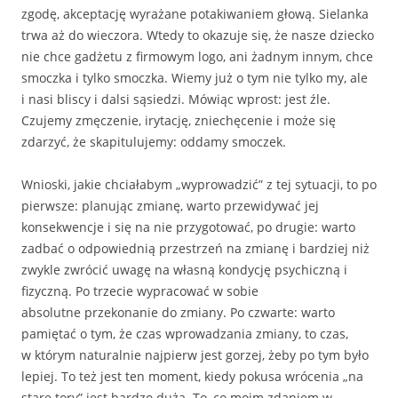
zgodę, akceptację wyrażane potakiwaniem głową. Sielanka
trwa aż do wieczora. Wtedy to okazuje się, że nasze dziecko
nie chce gadżetu z firmowym logo, ani żadnym innym, chce
smoczka i tylko smoczka. Wiemy już o tym nie tylko my, ale
i nasi bliscy i dalsi sąsiedzi. Mówiąc wprost: jest źle.
Czujemy zmęczenie, irytację, zniechęcenie i może się
zdarzyć, że skapitulujemy: oddamy smoczek.
Wnioski, jakie chciałabym „wyprowadzić” z tej sytuacji, to po
pierwsze: planując zmianę, warto przewidywać jej
konsekwencje i się na nie przygotować, po drugie: warto
zadbać o odpowiednią przestrzeń na zmianę i bardziej niż
zwykle zwrócić uwagę na własną kondycję psychiczną i
fizyczną. Po trzecie wypracować w sobie
absolutne przekonanie do zmiany. Po czwarte: warto
pamiętać o tym, że czas wprowadzania zmiany, to czas,
w którym naturalnie najpierw jest gorzej, żeby po tym było
lepiej. To też jest ten moment, kiedy pokusa wrócenia „na
stare tory” jest bardzo duża. To, co moim zdaniem w