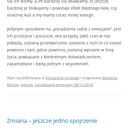
się ich boimy, a im bardziej się obawiamy, to jeszcze
bardziej je blokujemy i powstaje efekt błędnego koła, czy
śnieżnej kuli a my mamy coraz mniej energii.
Jedynym sposobem na „poradzenie sobie z emocjami”, jest
ich przeżycie i poczucie, one przyjdą, jakiś czas w nas
pobędą, zostaną przetworzone, zostanie z nich to co zostać
powinno i tam, gdzie powinno, zostaną wpisane w linię
życia, powiązane z konkretnym doświadczeniem,
zapamiętane i będą jednym z wspomnień.
Wpis opublikowany w
Sytuacje kryzysowe
i otagowany
depresja
,
Ekman
,
emocje
,
zarządzanie emocjami
28/11/2018
.
Zmiana – jeszcze jedno spojrzenie