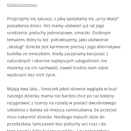
Dodaj komentarz
Przyjrzyjmy się sytuacji, z jaką spotykamy się „przy okazji”
posiadania dzieci. Ileż mamy ułatwień już od jego
urodzenia: pieluchy jednorazowe, smoczki. Osobnym
tematem, który tu też potraktujemy, jako ułatwienie
„obsługi” dziecka jest karmienie piersią i jego alternatywa:
butelka ze smoczkiem. Kiedy zaczynamy korzystać z
naturalnych i obecnie najlepszych udogodnień, nie
możemy się ich nachwalić, nawet trudno nam sobie
wyobrazić bez nich życie.
Mijają dwa lata… Smoczek jakoś dziwnie wygląda w buzi
naszego dziecka, mama nie bardzo chce po raz kolejny
rezygnować z szansy na rozwój w postaci dwudniowego
szkolenia z daleka od miejsca zamieszkania, bo przecież
musi nakarmić dziecko. Niedługo maluch idzie do
przedszkola, tymczasem bez pieluchy ani rusz i do
tego zasypia tylko bujany w wózku, a tu perspektywa