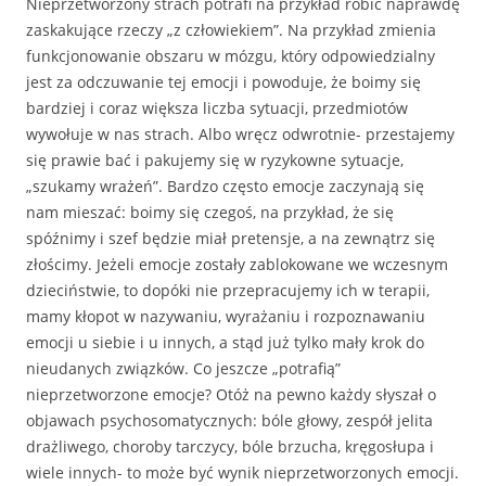
Nieprzetworzony strach potrafi na przykład robić naprawdę
zaskakujące rzeczy „z człowiekiem”. Na przykład zmienia
funkcjonowanie obszaru w mózgu, który odpowiedzialny
jest za odczuwanie tej emocji i powoduje, że boimy się
bardziej i coraz większa liczba sytuacji, przedmiotów
wywołuje w nas strach. Albo wręcz odwrotnie- przestajemy
się prawie bać i pakujemy się w ryzykowne sytuacje,
„szukamy wrażeń”. Bardzo często emocje zaczynają się
nam mieszać: boimy się czegoś, na przykład, że się
spóźnimy i szef będzie miał pretensje, a na zewnątrz się
złościmy. Jeżeli emocje zostały zablokowane we wczesnym
dzieciństwie, to dopóki nie przepracujemy ich w terapii,
mamy kłopot w nazywaniu, wyrażaniu i rozpoznawaniu
emocji u siebie i u innych, a stąd już tylko mały krok do
nieudanych związków. Co jeszcze „potrafią”
nieprzetworzone emocje? Otóż na pewno każdy słyszał o
objawach psychosomatycznych: bóle głowy, zespół jelita
drażliwego, choroby tarczycy, bóle brzucha, kręgosłupa i
wiele innych- to może być wynik nieprzetworzonych emocji.