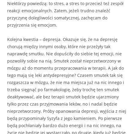
Niektórzy powiedzą: to stres, a stres to przecież też zespół
reakcji emocjonalnych. Zatem, jeżeli trudno znaleźć
przyczynę dolegliwości somatycznej, zachęcam do
przyjrzenia się emocjom.
Kolejna kwestia – depresja. Okazuje się, że na depresję
chorują między innymi osoby, które nie przeżyły tak
naprawdę smutku. Nie dopuściły do siebie tej emocji, nie
pozwoliły sobie na nią. Smutek został nieprzetworzony w
mózgu aż do momentu przepracowania w terapii. A jak do
tego mają się leki antydepresyjne? Czasem smutek tak się
rozgaszcza w mózgu, że nie ma miejsca już na nic innego i
trzeba sięgnąć po farmakologię, żeby trochę ten smutek
deaktywować, ale bez terapii smutek będzie ujarzmiony
tylko przez czas przyjmowania leków, no i nadal będzie
nieprzetworzony. Próby opanowania depresji, wyjścia z niej
będą przypominały Syzyfa z jego kamieniem. Po pierwsze
będą pochłaniały bardzo dużo energii i na nic innego, na
życie nie będzie jej wystarczało, po drugie, kiedy już będzie