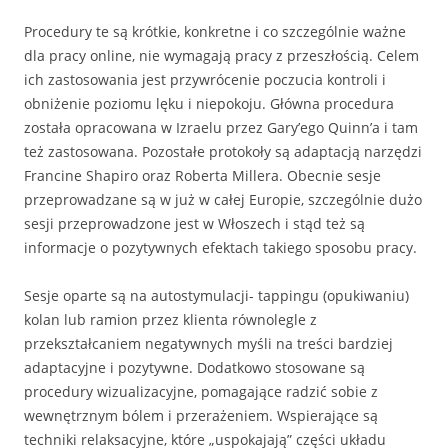
Procedury te są krótkie, konkretne i co szczególnie ważne
dla pracy online, nie wymagają pracy z przeszłością. Celem
ich zastosowania jest przywrócenie poczucia kontroli i
obniżenie poziomu lęku i niepokoju. Główna procedura
została opracowana w Izraelu przez Gary’ego Quinn’a i tam
też zastosowana. Pozostałe protokoły są adaptacją narzędzi
Francine Shapiro oraz Roberta Millera. Obecnie sesje
przeprowadzane są w już w całej Europie, szczególnie dużo
sesji przeprowadzone jest w Włoszech i stąd też są
informacje o pozytywnych efektach takiego sposobu pracy.
Sesje oparte są na autostymulacji- tappingu (opukiwaniu)
kolan lub ramion przez klienta równolegle z
przekształcaniem negatywnych myśli na treści bardziej
adaptacyjne i pozytywne. Dodatkowo stosowane są
procedury wizualizacyjne, pomagające radzić sobie z
wewnętrznym bólem i przerażeniem. Wspierające są
techniki relaksacyjne, które „uspokajają” części układu