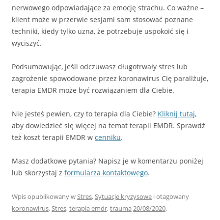
nerwowego odpowiadające za emocję strachu. Co ważne –
klient może w przerwie sesjami sam stosować poznane
techniki, kiedy tylko uzna, że potrzebuje uspokoić się i
wyciszyć.
Podsumowując, jeśli odczuwasz długotrwały stres lub
zagrożenie spowodowane przez koronawirus Cię paraliżuje,
terapia EMDR może być rozwiązaniem dla Ciebie.
Nie jesteś pewien, czy to terapia dla Ciebie?
Kliknij tutaj
,
aby dowiedzieć się więcej na temat terapii EMDR. Sprawdź
też koszt terapii EMDR w
cenniku
.
Masz dodatkowe pytania? Napisz je w komentarzu poniżej
lub skorzystaj z
formularza kontaktowego
.
Wpis opublikowany w
Stres
,
Sytuacje kryzysowe
i otagowany
koronawirus
,
Stres
,
terapia emdr
,
trauma
20/08/2020
.