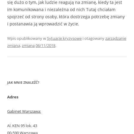
się dużo o tym, jak ludzie reagują na zmianę, kiedy ta jest
im komunikowana i niezależna od nich Tutaj chciałam
spojrzeć od strony osoby, która dostrzega potrzebę zmiany
i postanawia ją wprowadzić w życie.
Wpis opublikowany w
Sytuacje kryzysowe
i otagowany
zarządzanie
zmianą
,
zmiana
06/11/2018
.
JAK MNIE ZNALEŹĆ?
Adres
Gabinet Warszawa:
Al. KEN 95 lok. 43
00-590 Warszawa