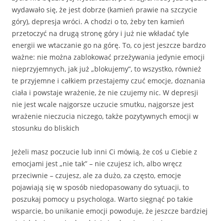
wydawało się, że jest dobrze (kamień prawie na szczycie
góry), depresja wróci. A chodzi o to, żeby ten kamień
przetoczyć na drugą stronę góry i już nie wkładać tyle
energii we wtaczanie go na górę. To, co jest jeszcze bardzo
ważne: nie można zablokować przeżywania jedynie emocji
nieprzyjemnych, jak już „blokujemy”, to wszystko, również
te przyjemne i całkiem przestajemy czuć emocje, doznania
ciała i powstaje wrażenie, że nie czujemy nic. W depresji
nie jest wcale najgorsze uczucie smutku, najgorsze jest
wrażenie nieczucia niczego, także pozytywnych emocji w
stosunku do bliskich
Jeżeli masz poczucie lub inni Ci mówią, że coś u Ciebie z
emocjami jest „nie tak” – nie czujesz ich, albo wręcz
przeciwnie – czujesz, ale za dużo, za często, emocje
pojawiają się w sposób niedopasowany do sytuacji, to
poszukaj pomocy u psychologa. Warto sięgnąć po takie
wsparcie, bo unikanie emocji powoduje, że jeszcze bardziej