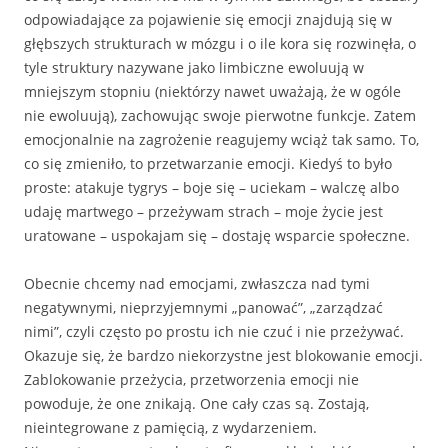
odpowiadające za pojawienie się emocji znajdują się w
głębszych strukturach w mózgu i o ile kora się rozwinęła, o
tyle struktury nazywane jako limbiczne ewoluują w
mniejszym stopniu (niektórzy nawet uważają, że w ogóle
nie ewoluują), zachowując swoje pierwotne funkcje. Zatem
emocjonalnie na zagrożenie reagujemy wciąż tak samo. To,
co się zmieniło, to przetwarzanie emocji. Kiedyś to było
proste: atakuje tygrys – boje się – uciekam – walczę albo
udaję martwego – przeżywam strach – moje życie jest
uratowane – uspokajam się – dostaję wsparcie społeczne.
Obecnie chcemy nad emocjami, zwłaszcza nad tymi
negatywnymi, nieprzyjemnymi „panować”, „zarządzać
nimi”, czyli często po prostu ich nie czuć i nie przeżywać.
Okazuje się, że bardzo niekorzystne jest blokowanie emocji.
Zablokowanie przeżycia, przetworzenia emocji nie
powoduje, że one znikają. One cały czas są. Zostają,
nieintegrowane z pamięcią, z wydarzeniem.