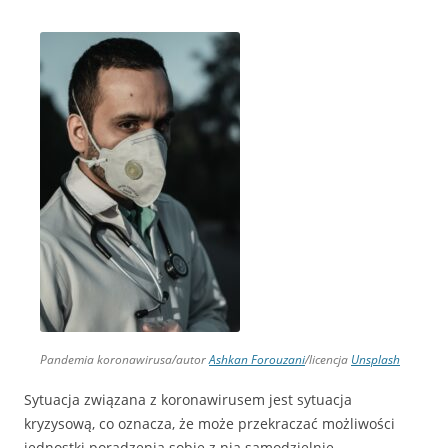
Pandemia koronawirusa/autor
Ashkan Forouzani
/licencja
Unsplash
Sytuacja związana z koronawirusem jest sytuacja
kryzysową, co oznacza, że może przekraczać możliwości
jednostki poradzenia sobie z nią samodzielnie.