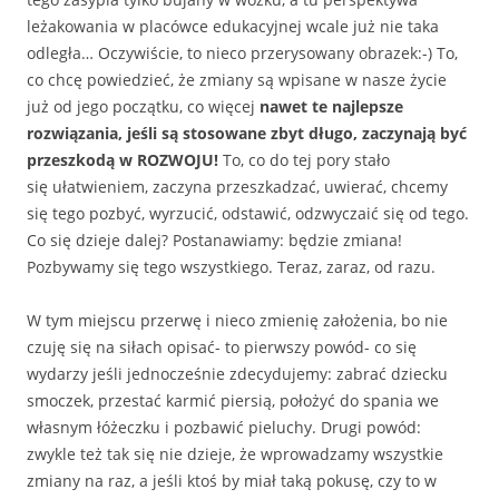
leżakowania w placówce edukacyjnej wcale już nie taka
odległa… Oczywiście, to nieco przerysowany obrazek:-) To,
co chcę powiedzieć, że zmiany są wpisane w nasze życie
już od jego początku, co więcej
nawet te najlepsze
rozwiązania, jeśli są stosowane zbyt długo, zaczynają być
przeszkodą w ROZWOJU!
To, co do tej pory stało
się ułatwieniem, zaczyna przeszkadzać, uwierać, chcemy
się tego pozbyć, wyrzucić, odstawić, odzwyczaić się od tego.
Co się dzieje dalej? Postanawiamy: będzie zmiana!
Pozbywamy się tego wszystkiego. Teraz, zaraz, od razu.
W tym miejscu przerwę i nieco zmienię założenia, bo nie
czuję się na siłach opisać- to pierwszy powód- co się
wydarzy jeśli jednocześnie zdecydujemy: zabrać dziecku
smoczek, przestać karmić piersią, położyć do spania we
własnym łóżeczku i pozbawić pieluchy. Drugi powód:
zwykle też tak się nie dzieje, że wprowadzamy wszystkie
zmiany na raz, a jeśli ktoś by miał taką pokusę, czy to w