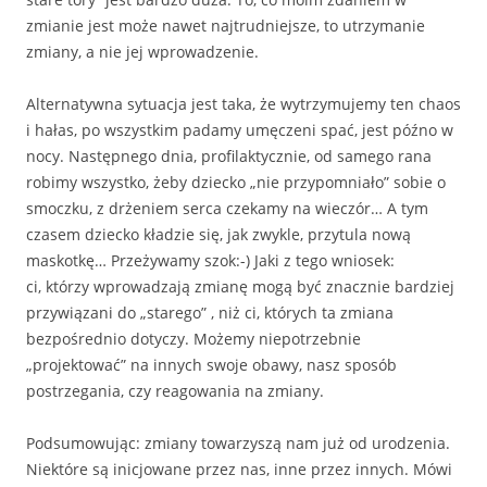
zmianie jest może nawet najtrudniejsze, to utrzymanie
zmiany, a nie jej wprowadzenie.
Alternatywna sytuacja jest taka, że wytrzymujemy ten chaos
i hałas, po wszystkim padamy umęczeni spać, jest późno w
nocy. Następnego dnia, profilaktycznie, od samego rana
robimy wszystko, żeby dziecko „nie przypomniało” sobie o
smoczku, z drżeniem serca czekamy na wieczór… A tym
czasem dziecko kładzie się, jak zwykle, przytula nową
maskotkę… Przeżywamy szok:-) Jaki z tego wniosek:
ci, którzy wprowadzają zmianę mogą być znacznie bardziej
przywiązani do „starego” , niż ci, których ta zmiana
bezpośrednio dotyczy. Możemy niepotrzebnie
„projektować” na innych swoje obawy, nasz sposób
postrzegania, czy reagowania na zmiany.
Podsumowując: zmiany towarzyszą nam już od urodzenia.
Niektóre są inicjowane przez nas, inne przez innych. Mówi